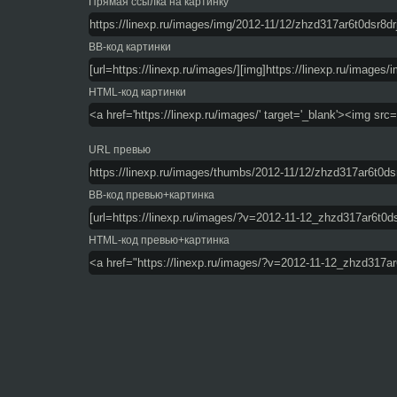
Прямая ссылка на картинку
BB-код картинки
HTML-код картинки
URL превью
BB-код превью+картинка
HTML-код превью+картинка