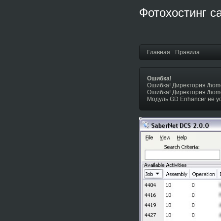
Фотохостинг с
Главная
Правила
Ошибка!
Ошибка! Директория /hom
Ошибка! Директория /hom
Модуль GD Enhancer не у