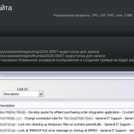
айта
Разрешенные форматы: JPG, GIF, PNG; max: 5 MB; 
e/yura/www/images/img/2026-08/07 недоступна для записи
e/yura/www/images/thumbs/2026-08/07 недоступна для записи
становлен! Изменение размеров изображения и создание превью не будут ра