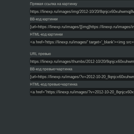
Прямая ссылка на картинку
BB-код картинки
HTML-код картинки
URL превью
BB-код превью+картинка
HTML-код превью+картинка