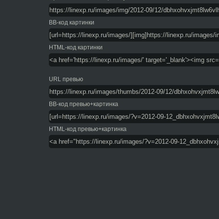
BB-код картинки
HTML-код картинки
URL превью
BB-код превью+картинка
HTML-код превью+картинка