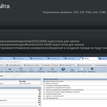
айта
Разрешенные форматы: JPG, GIF, PNG; max: 5 MB; 
e/yura/www/images/img/2026-08/08 недоступна для записи
e/yura/www/images/thumbs/2026-08/08 недоступна для записи
становлен! Изменение размеров изображения и создание превью не будут ра