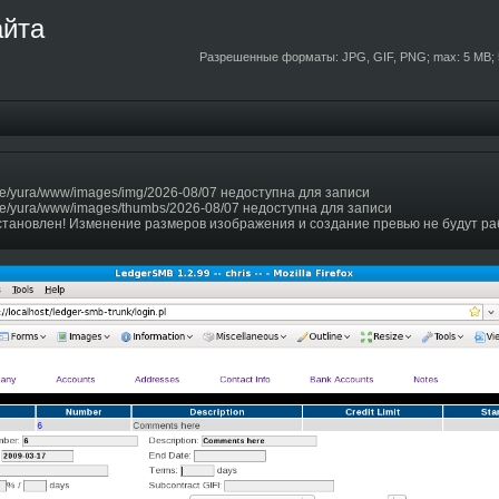
айта
Разрешенные форматы: JPG, GIF, PNG; max: 5 MB; 
e/yura/www/images/img/2026-08/07 недоступна для записи
e/yura/www/images/thumbs/2026-08/07 недоступна для записи
становлен! Изменение размеров изображения и создание превью не будут ра