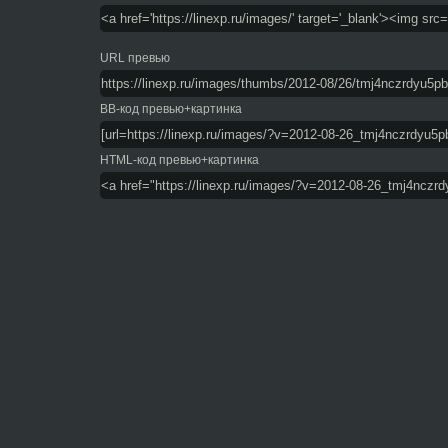
URL превью
BB-код превью+картинка
HTML-код превью+картинка