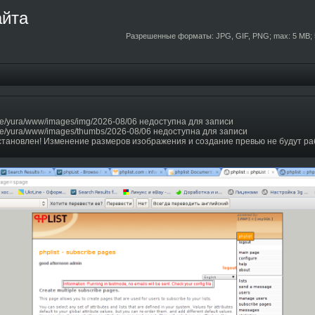
айта
Разрешенные форматы: JPG, GIF, PNG; max: 5 MB; 
e/yura/www/images/img/2026-08/06 недоступна для записи
e/yura/www/images/thumbs/2026-08/06 недоступна для записи
становлен! Изменение размеров изображения и создание превью не будут ра