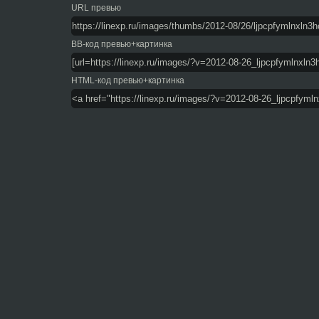
URL превью
BB-код превью+картинка
HTML-код превью+картинка