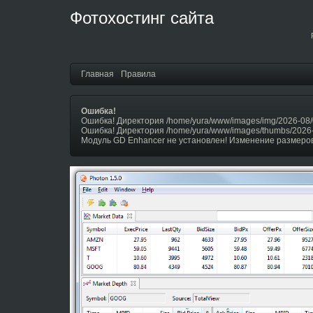
Фотохостинг сайта
Главная
Правила
Ошибка!
Ошибка! Директория /home/yura/www/images/img/2026-08/
Ошибка! Директория /home/yura/www/images/thumbs/2026
Модуль GD Enhancer не установлен! Изменение размеров