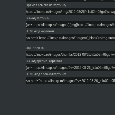
Прямая ссылка на картинку
BB-код картинки
HTML-код картинки
URL превью
BB-код превью+картинка
HTML-код превью+картинка