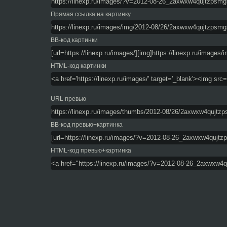
Прямая ссылка на картинку
BB-код картинки
HTML-код картинки
URL превью
BB-код превью+картинка
HTML-код превью+картинка