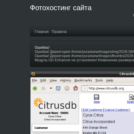
Фотохостинг сайта
Главная
Правила
Ошибка!
Ошибка! Директория /home/yura/www/images/img/2026-08/
Ошибка! Директория /home/yura/www/images/thumbs/2026
Модуль GD Enhancer не установлен! Изменение размеров