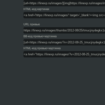
HTML-код картинки
URL превью
BB-код превью+картинка
HTML-код превью+картинка