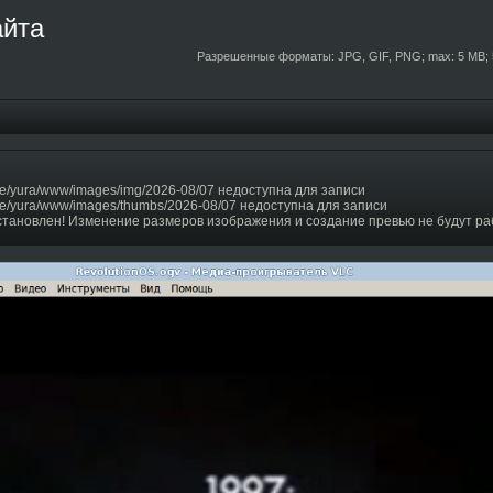
айта
Разрешенные форматы: JPG, GIF, PNG; max: 5 MB; 
e/yura/www/images/img/2026-08/07 недоступна для записи
e/yura/www/images/thumbs/2026-08/07 недоступна для записи
становлен! Изменение размеров изображения и создание превью не будут ра